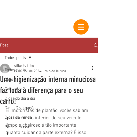
Post
Todos posts
wilberto filho
Todos posts
19 de fev. de 2024
1 min de leitura
Uma higienização interna minuciosa
Logo
faz toda a diferença para o seu
Categoria 2
Dicas do dia a dia
carro!
Dicas Divulgação
Ei, motoristas de plantão, vocês sabiam 
Dicas de venda
que manter o interior do seu veículo 
limpo e cheiroso é tão importante 
Passo a passo
quanto cuidar da parte externa? É isso 