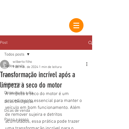
Post
Todos posts
wilberto filho
Todos posts
9 de mai. de 2024
1 min de leitura
Transformação incrível após a
Logo
limpeza a seco do motor
Categoria 2
Dicas do dia a dia
A limpeza a seco do motor é um 
procedimento essencial para manter o 
Dicas Divulgação
veículo em bom funcionamento. Além 
Dicas de venda
de remover sujeira e detritos 
Passo a passo
acumulados, essa prática pode trazer 
uma transformação incrível para o 