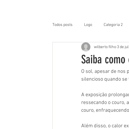
TREINAMENTO / LOGIN
H
Todos posts
Logo
Categoria 2
wilberto filho
3 de ju
Saiba como o
O sol, apesar de nos 
silencioso quando se t
A exposição prolongad
ressecando o couro, a
couro, enfraquecendo 
Além disso, o calor e