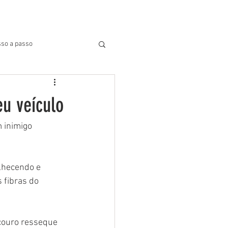
BLOG
SUPORTE
More
so a passo
eu veículo
 inimigo 
lhecendo e 
 fibras do 
 couro resseque 