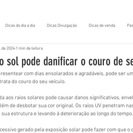
OME
MATERIAL DE APOIO
ARQUIVOS PARA DOWNLOAD
Dicas do dia a dia
Dicas Divulgação
Dicas de venda
Pas
l. de 2024
1 min de leitura
 sol pode danificar o couro de s
presentear com dias ensolarados e agradáveis, pode ser um
rata do couro do seu veículo. 
a aos raios solares pode causar danos significativos, enve
lém de desbotar sua cor original. Os raios UV penetram nas
sua estrutura e levando à deterioração ao longo do tempo.
xcessivo gerado pela exposição solar pode fazer com que o