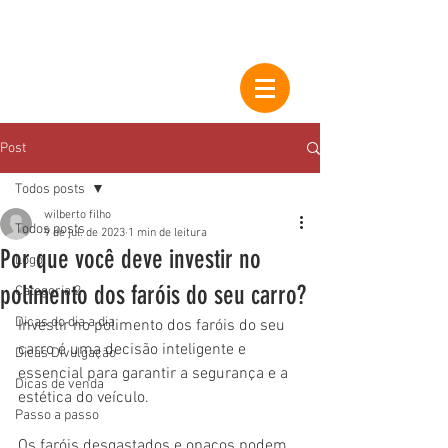
Post
Todos posts
wilberto filho
Todos posts
9 de jul. de 2023
1 min de leitura
Por que você deve investir no
Logo
polimento dos faróis do seu carro?
Categoria 2
Dicas do dia a dia
Investir no polimento dos faróis do seu 
carro é uma decisão inteligente e 
Dicas Divulgação
essencial para garantir a segurança e a 
Dicas de venda
estética do veículo. 
Passo a passo
Os faróis desgastados e opacos podem 