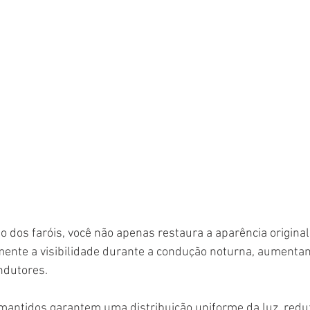
to dos faróis, você não apenas restaura a aparência origin
amente a visibilidade durante a condução noturna, aumenta
ndutores. 
mantidos garantem uma distribuição uniforme da luz, reduz