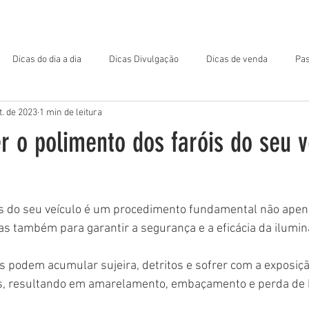
OME
MATERIAL DE APOIO
ARQUIVOS PARA DOWNLOAD
Dicas do dia a dia
Dicas Divulgação
Dicas de venda
Pas
t. de 2023
1 min de leitura
r o polimento dos faróis do seu v
is do seu veículo é um procedimento fundamental não apen
mas também para garantir a segurança e a eficácia da ilumin
s podem acumular sujeira, detritos e sofrer com a exposiçã
, resultando em amarelamento, embaçamento e perda de b