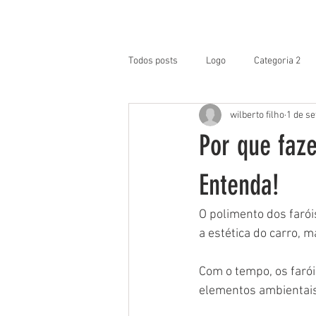
TREINAMENTO / LOGIN
H
Todos posts
Logo
Categoria 2
wilberto filho
1 de se
Por que faze
Entenda!
O polimento dos faró
a estética do carro, 
Com o tempo, os farói
elementos ambientais