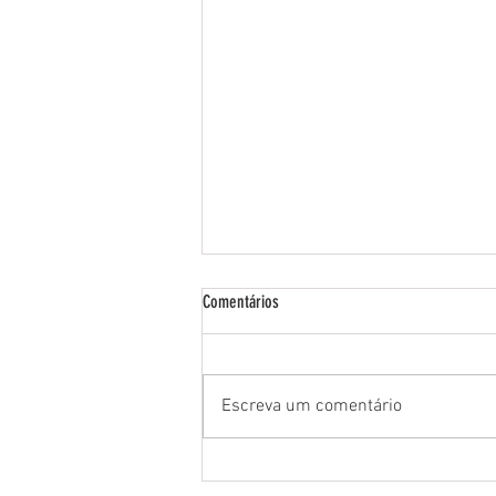
Comentários
Escreva um comentário
25 de Julho - Dia do Motorista