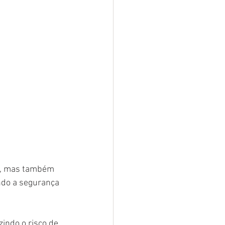
al, mas também 
ndo a segurança 
indo o risco de 