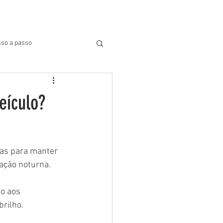
BLOG
SUPORTE
More
so a passo
eículo?
as para manter 
ação noturna. 
o aos 
rilho. 