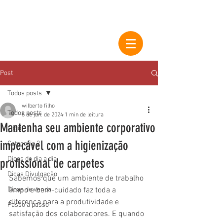
Post
Todos posts
wilberto filho
Todos posts
5 de jan. de 2024
1 min de leitura
Mantenha seu ambiente corporativo
Logo
impecável com a higienização
Categoria 2
Dicas do dia a dia
profissional de carpetes
Dicas Divulgação
Sabemos que um ambiente de trabalho 
Dicas de venda
limpo e bem-cuidado faz toda a 
diferença para a produtividade e 
Passo a passo
satisfação dos colaboradores. E quando 