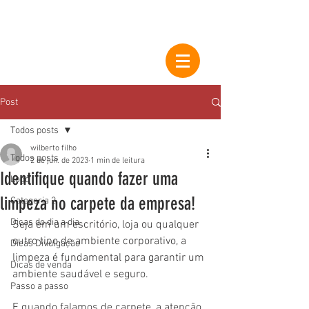
Post
Todos posts
wilberto filho
Todos posts
2 de jun. de 2023
1 min de leitura
Identifique quando fazer uma
Logo
limpeza no carpete da empresa!
Categoria 2
Dicas do dia a dia
Seja em um escritório, loja ou qualquer 
outro tipo de ambiente corporativo, a 
Dicas Divulgação
limpeza é fundamental para garantir um 
Dicas de venda
ambiente saudável e seguro. 
Passo a passo
E quando falamos de carpete, a atenção 