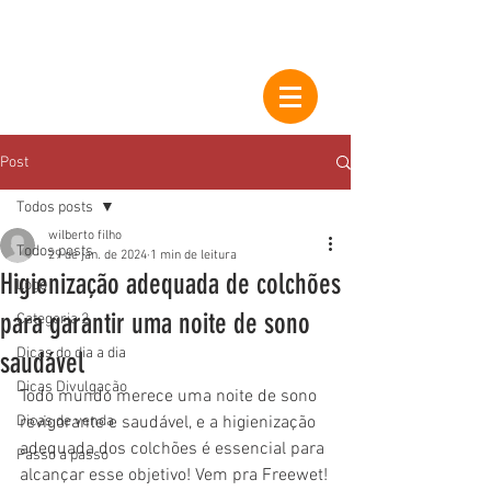
Post
Todos posts
wilberto filho
Todos posts
29 de jan. de 2024
1 min de leitura
Higienização adequada de colchões
Logo
para garantir uma noite de sono
Categoria 2
Dicas do dia a dia
saudável
Dicas Divulgação
Todo mundo merece uma noite de sono 
Dicas de venda
revigorante e saudável, e a higienização 
adequada dos colchões é essencial para 
Passo a passo
alcançar esse objetivo! Vem pra Freewet!