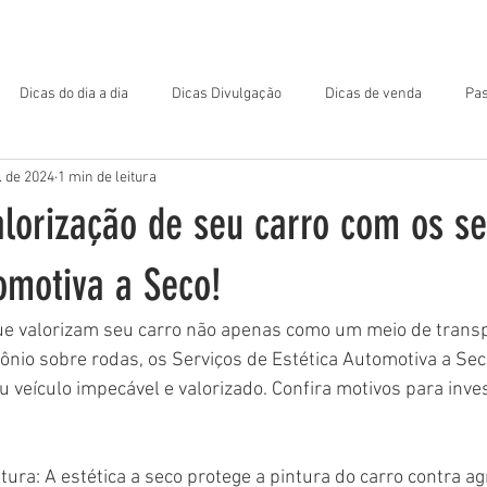
OME
MATERIAL DE APOIO
ARQUIVOS PARA DOWNLOAD
Dicas do dia a dia
Dicas Divulgação
Dicas de venda
Pas
l. de 2024
1 min de leitura
alorização de seu carro com os se
omotiva a Seco!
ue valorizam seu carro não apenas como um meio de trans
nio sobre rodas, os Serviços de Estética Automotiva a Sec
 veículo impecável e valorizado. Confira motivos para inves
tura: A estética a seco protege a pintura do carro contra a