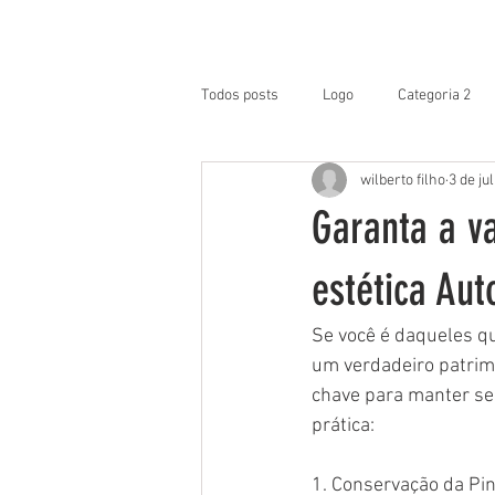
TREINAMENTO / LOGIN
H
Todos posts
Logo
Categoria 2
wilberto filho
3 de ju
Garanta a v
estética Aut
Se você é daqueles q
um verdadeiro patrimô
chave para manter seu
prática:
1. Conservação da Pin