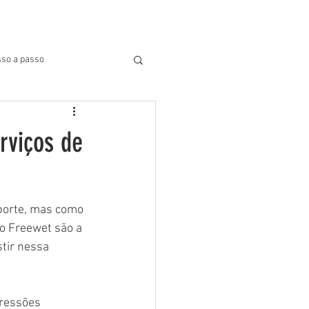
BLOG
SUPORTE
More
so a passo
rviços de
porte, mas como 
o Freewet são a 
tir nessa 
gressões 