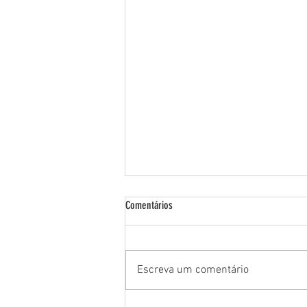
Comentários
Escreva um comentário
25 de Julho - Dia do Motorista