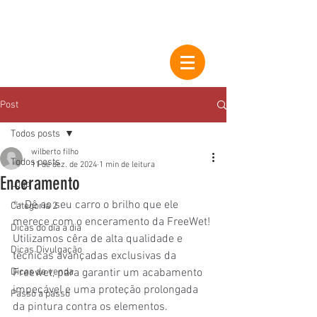
Post
Todos posts
wilberto filho
Todos posts
11 de dez. de 2024
1 min de leitura
Enceramento
Logo
✨ Dê ao seu carro o brilho que ele 
Categoria 2
merece com o enceramento da FreeWet! 
Dicas do dia a dia
Utilizamos cêra de alta qualidade e 
Dicas Divulgação
técnicas avançadas exclusivas da 
Dicas de venda
Freewet, para garantir um acabamento 
impecável e uma proteção prolongada 
Passo a passo
da pintura contra os elementos. 