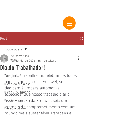
Post
Todos posts
wilberto filho
Todos posts
28 de fev. de 2024
1 min de leitura
Dia do Trabalhador!
Logo
No dia do trabalhador, celebramos todos 
Categoria 2
aqueles que, como a Freewet, se 
Dicas do dia a dia
dedicam à limpeza automotiva 
Dicas Divulgação
ecológica. Que nosso trabalho diário, 
Dicas de venda
assim como o da Freewet, seja um 
exemplo de comprometimento com um 
Passo a passo
mundo mais sustentável. Parabéns a 