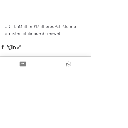
#DiaDaMulher
#MulheresPeloMundo
#Sustentabilidade
#Freewet
Ver tudo
Posts recentes