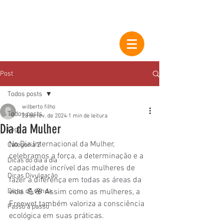
Post
Todos posts
wilberto filho
Todos posts
28 de fev. de 2024
1 min de leitura
Dia da Mulher
Logo
No Dia Internacional da Mulher, 
Categoria 2
celebramos a força, a determinação e a 
Dicas do dia a dia
capacidade incrível das mulheres de 
Dicas Divulgação
fazer a diferença em todas as áreas da 
Dicas de venda
vida. 💪🌸 Assim como as mulheres, a 
Freewet também valoriza a consciência 
Passo a passo
ecológica em suas práticas. 