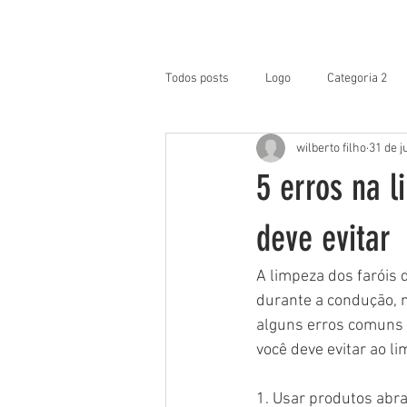
TREINAMENTO / LOGIN
H
Todos posts
Logo
Categoria 2
wilberto filho
31 de j
5 erros na l
deve evitar
A limpeza dos faróis 
durante a condução, 
alguns erros comuns p
você deve evitar ao li
1. Usar produtos abra