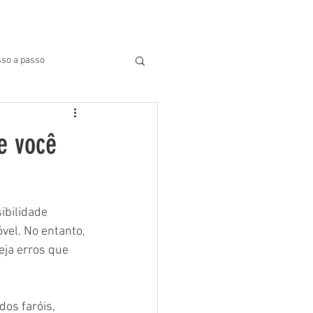
BLOG
SUPORTE
More
so a passo
e você
ibilidade 
el. No entanto, 
ja erros que 
os faróis, 