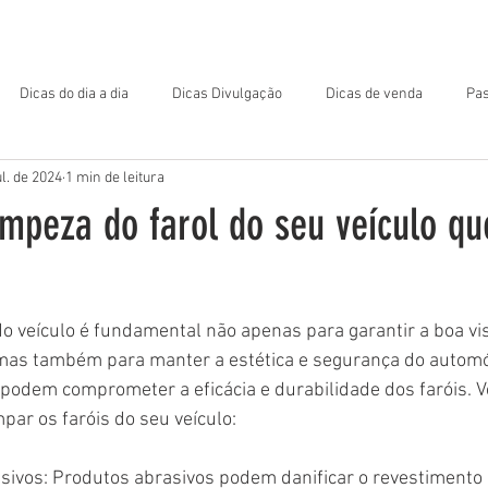
OME
MATERIAL DE APOIO
ARQUIVOS PARA DOWNLOAD
Dicas do dia a dia
Dicas Divulgação
Dicas de venda
Pas
ul. de 2024
1 min de leitura
impeza do farol do seu veículo qu
do veículo é fundamental não apenas para garantir a boa vis
mas também para manter a estética e segurança do automóv
odem comprometer a eficácia e durabilidade dos faróis. Ve
mpar os faróis do seu veículo:
sivos: Produtos abrasivos podem danificar o revestimento d